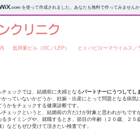
.com
を使って作成されました。あなたも無料で作ってみませんか
エンクリニク
内
低用量ピル（OC／LEP）
ヒトパピローマウイルス／
ルチェックでは、結婚前に夫婦となる
パートナーにうつしてし
かかっていないかどうか、妊娠・出産にとって問題となる病気
どうかをチェックする健康診断です。
ルチェックというと、結婚前の方だけが対象と思われがちです
わるタイミングや、就職するとき、節目の年齢（２０歳、２５
歳）などもぜひ受けて頂きたい検査です。