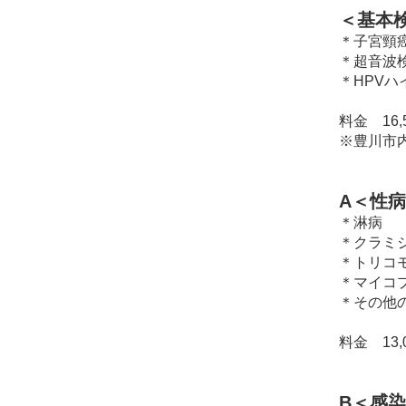
＜基本
＊子宮頸
＊超音波
＊HPV
料金 16,
※豊川市
A＜性
＊淋病
＊クラミ
＊トリコ
＊マイコ
＊その他
料金 13,
B＜感