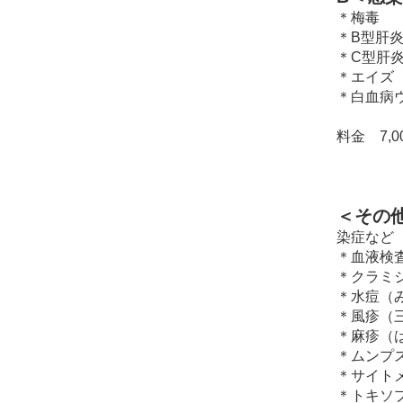
＊梅毒
＊B型肝
＊C型肝
＊エイズ
＊白血病
料金 7,0
＜その
染症など
＊血液検査
＊クラミジ
＊水痘（み
＊風疹（三
＊麻疹（は
＊ムンプス
＊サイトメ
＊トキソプ