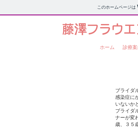
このホームページは
​藤澤フラウ
ホーム
診療案
ブライダルチェック
ブライダ
感染症に
いないか
ブライダ
ナーが変
歳、３５