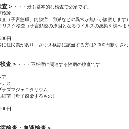
検査＞
・・・最も基本的な検査で必須です。
癌検診
検査（子宮筋腫、内膜症、卵巣などの異常が無いか診察します
ハイリスク検査（子宮頸癌の原因となるウイルスの感染を調べま
500円
内に住民票があり、さつき検診に該当する方は3,000円割引さ
病検査＞
・・・不妊症に関連する性病の検査です
ジア
モナス
プラズマジェニタリウム
の細菌（母子感染するもの）
000円
染症検査：血液検査＞