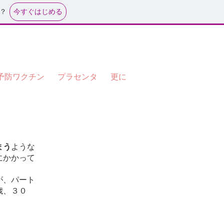
今すぐはじめる
？
予防ワクチン
プラセンタ
更に
まう
ような
にかかって
が、パート
歳、３０